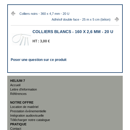
Colliers noirs - 360 x 4,7 mm - 20 U
Adhésif double face - 25 m x 5 cm (béton)
COLLIERS BLANCS - 160 X 2,6 MM - 20 U
HT :
3,00 €
Poser une question sur ce produit
HELIUM 7
Accueil
Lettre d'information
Références
NOTRE OFFRE
Location de matériel
Prestation événementielle
Intégration audiovisuelle
Télécharger notre catalogue
PRATIQUE
Contact