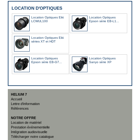
LOCATION D'OPTIQUES
Location Optiques Eiki
Location Optiques
LCWUL100
Epson série EB-L1...
Location Optiques Eiki
séries XT et HDT
Location Optiques
Location Optiques
Epson série EB-G7...
Sanyo série XP
HELIUM 7
Accueil
Lettre d'information
Références
NOTRE OFFRE
Location de matériel
Prestation événementielle
Intégration audiovisuelle
Télécharger notre catalogue