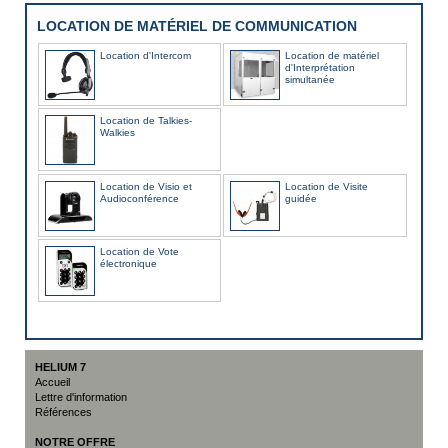
LOCATION DE MATÉRIEL DE COMMUNICATION
Location d'Intercom
Location de matériel
d'Interprétation
simultanée
Location de Talkies-
Walkies
Location de Visio et
Location de Visite
Audioconférence
guidée
Location de Vote
électronique
HELIUM 7
Accueil
Lettre d'information
Références
NOTRE OFFRE