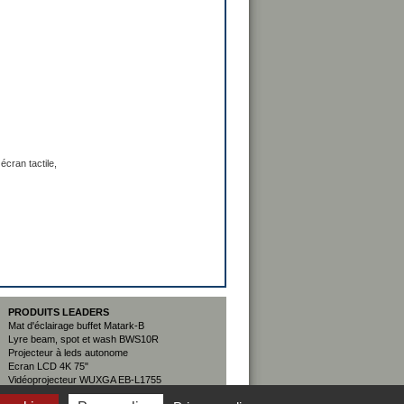
cran tactile,
PRODUITS LEADERS
Mat d'éclairage buffet Matark-B
Lyre beam, spot et wash BWS10R
Projecteur à leds autonome
Ecran LCD 4K 75"
Vidéoprojecteur WUXGA EB-L1755
Sélecteur scaler Nextage 08