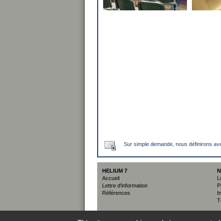
Sur simple demande, nous définirons ave
HELIUM 7
N
Accueil
L
Lettre d'information
P
Références
I
T