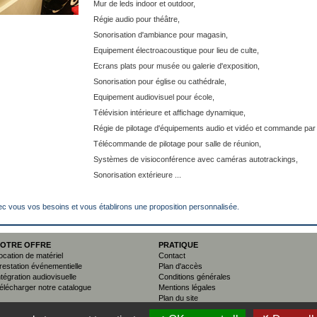
Mur de leds indoor et outdoor,
Régie audio pour théâtre,
Sonorisation d'ambiance pour magasin,
Equipement électroacoustique pour lieu de culte,
Ecrans plats pour musée ou galerie d'exposition,
Sonorisation pour église ou cathédrale,
Equipement audiovisuel pour école,
Télévision intérieure et affichage dynamique,
Régie de pilotage d'équipements audio et vidéo et commande par é
Télécommande de pilotage pour salle de réunion,
Systèmes de visioconférence avec caméras autotrackings,
Sonorisation extérieure ...
c vous vos besoins et vous établirons une proposition personnalisée.
OTRE OFFRE
PRATIQUE
ocation de matériel
Contact
restation événementielle
Plan d'accès
ntégration audiovisuelle
Conditions générales
élécharger notre catalogue
Mentions légales
Plan du site
Plan du site XML