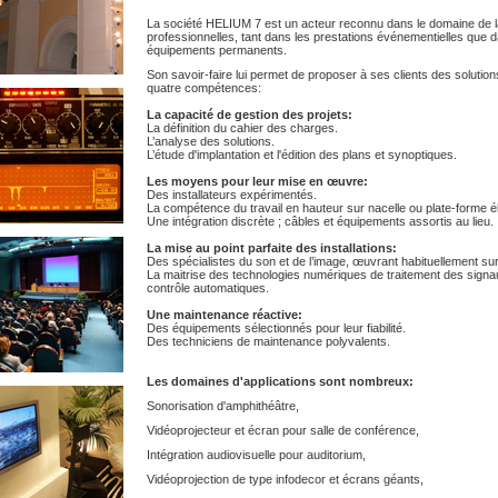
La société HELIUM 7 est un acteur reconnu dans le domaine de la
professionnelles, tant dans les prestations événementielles que d
équipements permanents.
Son savoir-faire lui permet de proposer à ses clients des soluti
quatre compétences:
La capacité de gestion des projets:
La définition du cahier des charges.
L’analyse des solutions.
L’étude d'implantation et l'édition des plans et synoptiques.
Les moyens pour leur mise en œuvre:
Des installateurs expérimentés.
La compétence du travail en hauteur sur nacelle ou plate-forme él
Une intégration discrète ; câbles et équipements assortis au lieu.
La mise au point parfaite des installations:
Des spécialistes du son et de l’image, œuvrant habituellement sur
La maitrise des technologies numériques de traitement des sign
contrôle automatiques.
Une maintenance réactive:
Des équipements sélectionnés pour leur fiabilité.
Des techniciens de maintenance polyvalents.
Les domaines d'applications sont nombreux:
Sonorisation d'amphithéâtre,
Vidéoprojecteur et écran pour salle de conférence,
Intégration audiovisuelle pour auditorium,
Vidéoprojection de type infodecor et écrans géants,