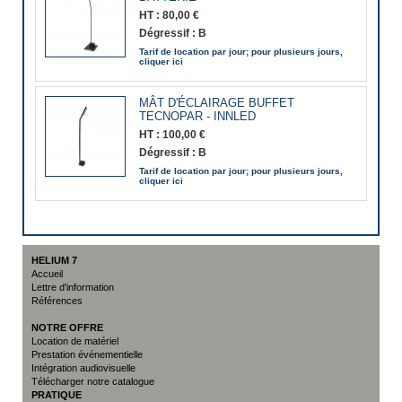
HT :
80,00 €
Dégressif :
B
Tarif de location par jour; pour plusieurs jours,
cliquer ici
MÂT D'ÉCLAIRAGE BUFFET
TECNOPAR - INNLED
HT :
100,00 €
Dégressif :
B
Tarif de location par jour; pour plusieurs jours,
cliquer ici
HELIUM 7
Accueil
Lettre d'information
Références
NOTRE OFFRE
Location de matériel
Prestation événementielle
Intégration audiovisuelle
Télécharger notre catalogue
PRATIQUE