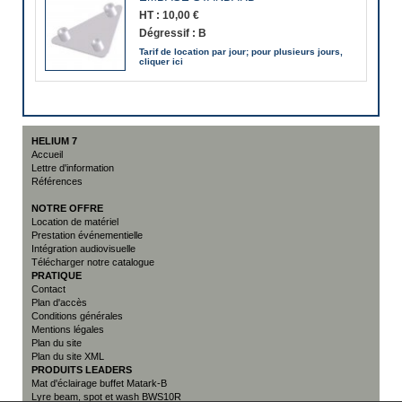
HT :
10,00 €
Dégressif :
B
Tarif de location par jour; pour plusieurs jours,
cliquer ici
HELIUM 7
Accueil
Lettre d'information
Références
NOTRE OFFRE
Location de matériel
Prestation événementielle
Intégration audiovisuelle
Télécharger notre catalogue
PRATIQUE
Contact
Plan d'accès
Conditions générales
Mentions légales
Plan du site
Plan du site XML
PRODUITS LEADERS
Mat d'éclairage buffet Matark-B
Lyre beam, spot et wash BWS10R