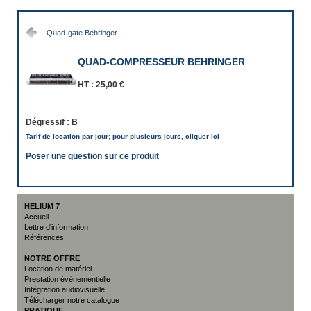
Quad-gate Behringer
QUAD-COMPRESSEUR BEHRINGER
HT :
25,00 €
Dégressif :
B
Tarif de location par jour; pour plusieurs jours, cliquer ici
Poser une question sur ce produit
HELIUM 7
Accueil
Lettre d'information
Références
NOTRE OFFRE
Location de matériel
Prestation événementielle
Intégration audiovisuelle
Télécharger notre catalogue
PRATIQUE