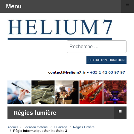
≡
Menu
Rechercher
LETTRE D'INFORMATION
≡
Régies lumière
Accueil
Location matériel
Éclairage
Régies lumière
Régie informatique Sunlite Suite 3