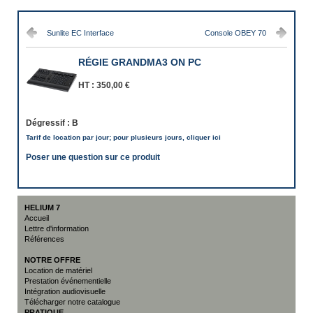
Sunlite EC Interface
Console OBEY 70
RÉGIE GRANDMA3 ON PC
HT :
350,00 €
Dégressif :
B
Tarif de location par jour; pour plusieurs jours, cliquer ici
Poser une question sur ce produit
HELIUM 7
Accueil
Lettre d'information
Références
NOTRE OFFRE
Location de matériel
Prestation événementielle
Intégration audiovisuelle
Télécharger notre catalogue
PRATIQUE