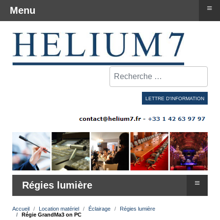
≡
Menu
Rechercher
LETTRE D'INFORMATION
≡
Régies lumière
Accueil
Location matériel
Éclairage
Régies lumière
Régie GrandMa3 on PC