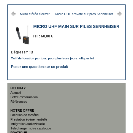
Micro stéréo électret
Micro UHF cravate sur piles Sennheiser
MICRO UHF MAIN SUR PILES SENNHEISER
HT :
60,00 €
Dégressif :
B
Tarif de location par jour; pour plusieurs jours, cliquer ici
Poser une question sur ce produit
HELIUM 7
Accueil
Lettre d'information
Références
NOTRE OFFRE
Location de matériel
Prestation événementielle
Intégration audiovisuelle
Télécharger notre catalogue
PRATIQUE