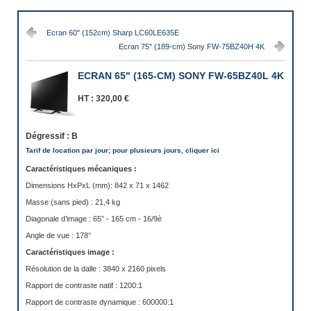
Ecran 60" (152cm) Sharp LC60LE635E
Ecran 75" (189-cm) Sony FW-75BZ40H 4K
ECRAN 65" (165-CM) SONY FW-65BZ40L 4K
HT :
320,00 €
Dégressif :
B
Tarif de location par jour; pour plusieurs jours, cliquer ici
Caractéristiques mécaniques :
Dimensions HxPxL (mm): 842 x 71 x 1462
Masse (sans pied) : 21,4 kg
Diagonale d’image : 65” - 165 cm - 16/9è
Angle de vue : 178°
Caractéristiques image :
Résolution de la dalle : 3840 x 2160 pixels
Rapport de contraste natif : 1200:1
Rapport de contraste dynamique : 600000:1