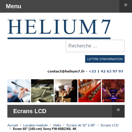
≡
Menu
Rechercher
LETTRE D'INFORMATION
≡
Ecrans LCD
Accueil
Location matériel
Vidéo
Ecrans de 32" à 98"
Ecrans LCD
Ecran 65" (165-cm) Sony FW-65BZ40L 4K