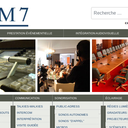
Rechercher
PRESTATION ÉVÉNEMENTIELLE
INTÉGRATION AUDIOVISUELLE
COMMUNICATION
SONORISATION
ÉCLAIRAGE
TALKIES-WALKIES
PUBLIC-ADRESS
RÉGIES LUMI
BOUTS
INTERCOM
GRADATEURS 
SONOS AUTONOMES
INTERPRÉTATION
PROJECTEUR
SONOS "D'APPEL"
VISITE GUIDÉE
MICROS
SCÉNIQUES