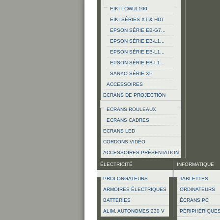
EIKI LCWUL100
EIKI SÉRIES XT & HDT
EPSON SÉRIE EB-G7...
EPSON SÉRIE EB-L1...
EPSON SÉRIE EB-L1...
EPSON SÉRIE EB-L1...
SANYO SÉRIE XP
ACCESSOIRES
ECRANS DE PROJECTION
ECRANS ROULEAUX
ECRANS CADRES
ECRANS LED
CORDONS VIDÉO
ACCESSOIRES PRÉSENTATION
ÉLECTRICITÉ
INFORMATIQUE
PROLONGATEURS
TABLETTES
ARMOIRES ÉLECTRIQUES
ORDINATEURS
BATTERIES
ÉCRANS PC
ALIM. AUTONOMES 230 V
PÉRIPHÉRIQUE