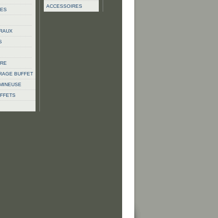
ACCESSOIRES
UES
RAUX
S
IRE
IRAGE BUFFET
UMINEUSE
EFFETS