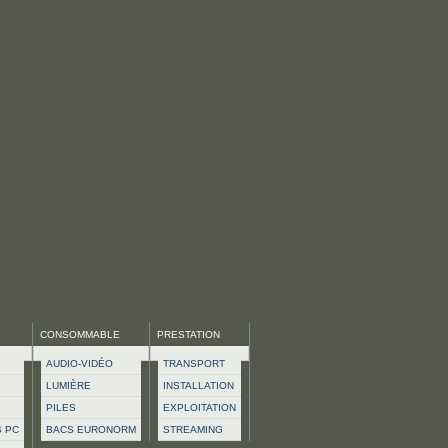
CONSOMMABLE
PRESTATION
AUDIO-VIDÉO
TRANSPORT
LUMIÈRE
INSTALLATION
PILES
EXPLOITATION
S PC
BACS EURONORM
STREAMING