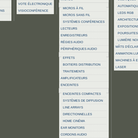
VOTE ÉLECTRONIQUE
AUTOMATIQ
MICROS À FIL
ONS
VISIOCONFÉRENCE
LEDS RGB
MICROS SANS FIL
ARCHITECTU
SYSTÈMES CONFÉRENCES
EXPOSITION
LECTEURS
POURSUITES
ENREGISTREURS
LUMIÈRE NO
RÉGIES AUDIO
MÂTS D'ÉCLA
PÉRIPHÉRIQUES AUDIO
ANIMATION L
EFFETS
MACHINES À 
BOITIERS DISTRIBUTION
LASER
TRAITEMENTS
AMPLIFICATEURS
ENCEINTES
ENCEINTES COMPACTES
SYSTÈMES DE DIFFUSION
LINE ARRAYS
DIRECTIONNELLES
HOME CINÉMA
EAR MONITORS
CORDONS AUDIO